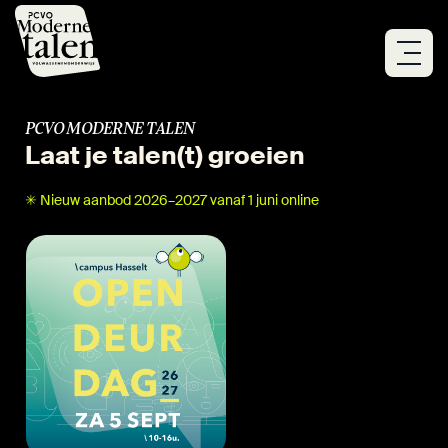
Overslaan
en
naar
de
inhoud
gaan
PCVO MODERNE TALEN
Laat je talen(t) groeien
✳ Nieuw aanbod 2026–2027 vanaf 1 juni online