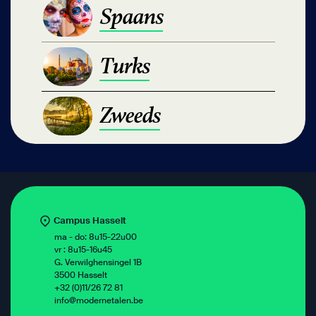
Spaans
Spaans
Spaans
Turks
Turks
Turks
Zweeds
Zweeds
Zweeds
Campus Hasselt
ma - do: 8u15-22u00
vr : 8u15-16u45
G. Verwilghensingel 1B
3500 Hasselt
+32 (0)11/26 72 81
info@modernetalen.be