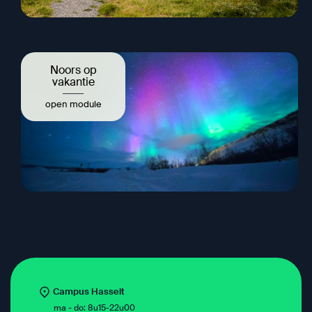
Noors op
vakantie
open module
Campus Hasselt
ma - do: 8u15-22u00