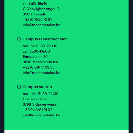
vr : 8u15-16u45
G. Verwilghensingel 1B
3500 Hasselt
+32 (0)11/26 72 81
info@modernetalen.be
Campus Maasmechelen
ma - vr: 8u30-22u30
za : 8u30-13u00
Europaplein 36
3630 Maasmechelen
+32 (0)89/77 09 55
info@modernetalen.be
Campus Voeren
ma - do: 17u30-21u00
Hoeneveldje 2
3798 's Gravenvoeren
+32(0)43/81 91 02
info@modernetalen.be